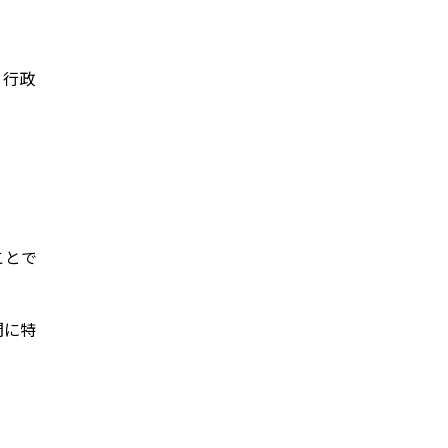
、行政
ことで
間に特