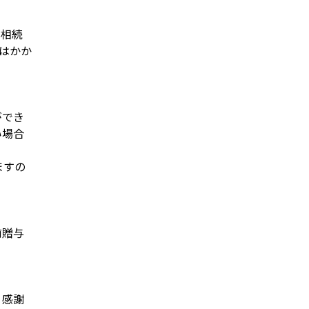
の相続
はかか
ができ
い場合
ますの
前贈与
。感謝