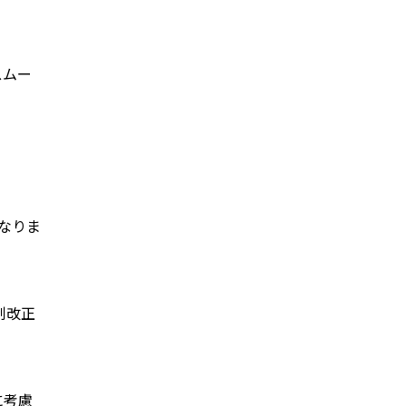
スムー
なりま
制改正
に考慮