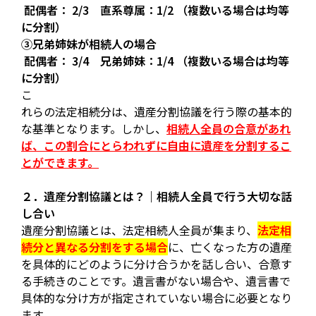
配偶者： 2/3 直系尊属：1/2 （複数いる場合は均等
に分割）
③兄弟姉妹が相続人の場合
配偶者： 3/4 兄弟姉妹：1/4 （複数いる場合は均等
に分割）
こ
れらの法定相続分は、遺産分割協議を行う際の基本的
な基準となります。しかし、
相続人全員の合意があれ
ば、この割合にとらわれずに自由に遺産を分割するこ
とができます。
２．遺産分割協議とは？｜相続人全員で行う大切な話
し合い
遺産分割協議とは、法定相続人全員が集まり、
法定相
続分と異なる分割をする場合
に、亡くなった方の遺産
を具体的にどのように分け合うかを話し合い、合意す
る手続きのことです。遺言書がない場合や、遺言書で
具体的な分け方が指定されていない場合に必要となり
ます。