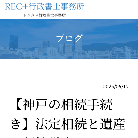
M
e
n
u
ブログ
2025/05/12
【神戸の相続手続
き】法定相続と遺産